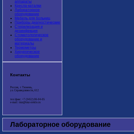
аппараты
Кресла-каталки
Лабораторное
оборудование
Мебель для больниц
Приборы диагностические
Стерилизация и
дезинфекция
Стоматологическое
оборудование и
материалы
Термометры
Хирургическое
оборудование
Контакты
Россия, г. Тюмень,
ул. Справедливости, 612
тел./факс: +7 (3452) 06-04-05
e-mail: tmz@tmz-steklo.ru
Лабораторное оборудование