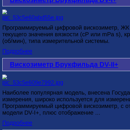
Программируемый цифровой вискозиметр, ЖК
текущего значения вязкости (cP или mPa s), к
(об/мин), типа измерительной системы.
Подробнее
Вискозиметр Брукфильда DV-II+
Наиболее популярная модель, внесена Госуда
измерения, широко используется для измерен
Программируемый цифровой вискозиметр, с о
модели DV-I+, плюс отображение ...
Подробнее