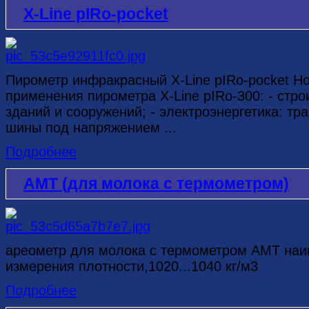
X-Line pIRo-pocket
Пирометр инфракрасный X-Line pIRo-pocket 
применения пирометра X-Line pIRo-300: - стро
зданий и сооружений; - электроэнергетика: тр
шины под напряжением ...
Подробнее
АМТ (для молока с термометром)
ареометр для молока с термометром АМТ наи
измерения плотности,1020...1040 кг/м3
Подробнее