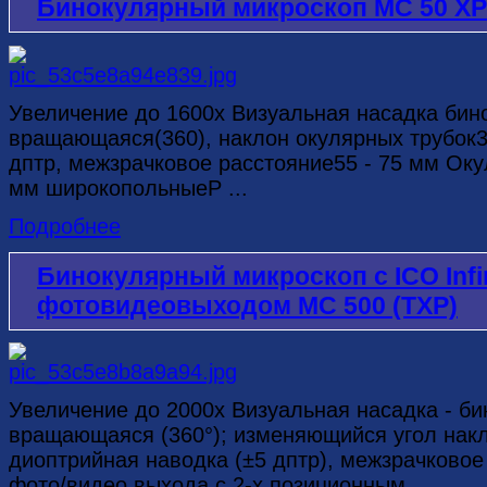
Бинокулярный микроскоп MC 50 ХР
Увеличение до 1600х Визуальная насадка биноку
вращающаяся(360), наклон окулярных трубок3
дптр, межзрачковое расстояние55 - 75 мм Ок
мм широкопольныеP ...
Подробнее
Бинокулярный микроскоп с ICO Infi
фотовидеовыходом МС 500 (TXP)
Увеличение до 2000х Визуальная насадка - бин
вращающаяся (360°); изменяющийся угол накло
диоптрийная наводка (±5 дптр), межзрачковое
фото/видео выхода с 2-х позиционным ...