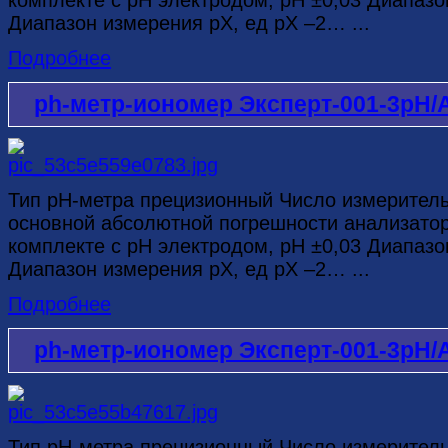
Диапазон измерения рХ, ед рХ –2… ...
Подробнее
ph-метр-иономер Эксперт-001-3рН/
Тип рН-метра прецизионный Число измерител
основной абсолютной погрешности анализатор
комплекте с рН электродом, рН ±0,03 Диапазо
Диапазон измерения рХ, ед рХ –2… ...
Подробнее
ph-метр-иономер Эксперт-001-3рН/
Тип рН-метра прецизионный Число измерител