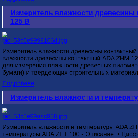
Измеритель влажности древесины
125 В
Измеритель влажности древесины контактный
влажности древесины контактный ADA ZHM 125
для измерения влажности древесных пиломате
бумаги) и твердеющих строительных материало
Подробнее
Измеритель влажности и температ
Измеритель влажности и температуры ADA ZH
температуры ADA ZHT 100 - Описание: • Циф