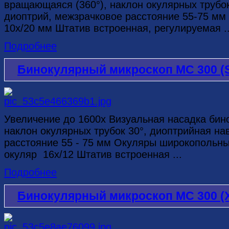
вращающаяся (360°), наклон окулярных трубок
диоптрий, межзрачковое расстояние 55-75 м
10х/20 мм Штатив встроенная, регулируемая ..
Подробнее
Бинокулярный микроскоп MC 300 (
Увеличение до 1600х Визуальная насадка бин
наклон окулярных трубок 30°, диоптрийная на
расстояние 55 - 75 мм Окуляры широкопольны
окуляр 16x/12 Штатив встроенная ...
Подробнее
Бинокулярный микроскоп MC 300 (