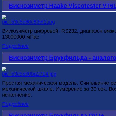
Вискозиметр Haake Viscotester VT6
Вискозиметр цифровой, RS232, диапазон вязк
13000000 мПас
Подробнее
Вискозиметр Брукфильда - аналог
Простая механическая модель. Считывание ре
механической шкале. Измерение за 30 сек. В
исполнение.
Подробнее
Вискозиметр Брукфильда DV-I+