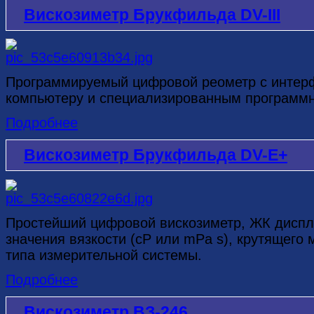
Вискозиметр Брукфильда DV-III
Программируемый цифровой реометр с интер
компьютеру и специализированным програм
Подробнее
Вискозиметр Брукфильда DV-Е+
Простейший цифровой вискозиметр, ЖК диспл
значения вязкости (cP или mPa s), крутящего 
типа измерительной системы.
Подробнее
Вискозиметр ВЗ-246