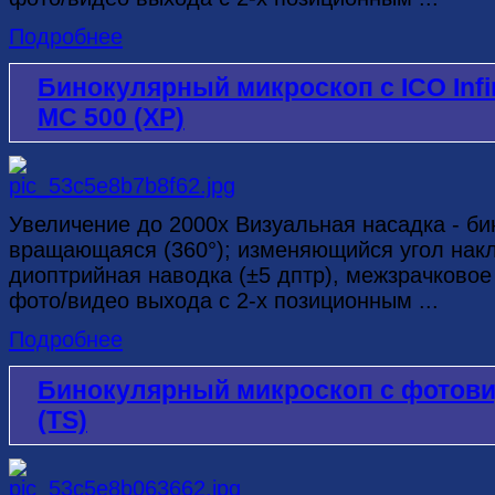
Подробнее
Бинокулярный микроскоп с ICO Infi
MC 500 (XP)
Увеличение до 2000х Визуальная насадка - бин
вращающаяся (360°); изменяющийся угол накло
диоптрийная наводка (±5 дптр), межзрачковое
фото/видео выхода с 2-х позиционным ...
Подробнее
Бинокулярный микроскоп с фотов
(TS)