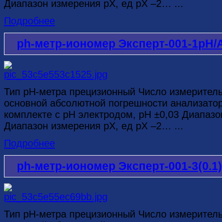
Диапазон измерения рХ, ед рХ –2… ...
Подробнее
ph-метр-иономер Эксперт-001-1рН/
Тип рН-метра прецизионный Число измерител
основной абсолютной погрешности анализатор
комплекте с рН электродом, рН ±0,03 Диапазо
Диапазон измерения рХ, ед рХ –2… ...
Подробнее
ph-метр-иономер Эксперт-001-3(0.1
Тип рН-метра прецизионный Число измерител