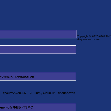
Copyright © 2002-2026 ТМ
Изделия из стекла.
зионных препаратов
в транфузионных и инфузионных препаратов.
ловиной ФББ -ТЗМС