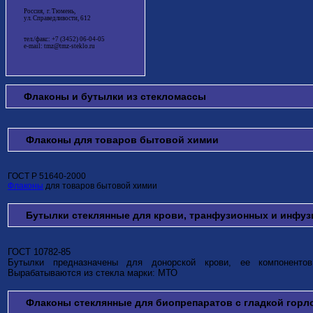
Россия, г. Тюмень,
ул. Справедливости, 612
тел./факс: +7 (3452) 06-04-05
e-mail: tmz@tmz-steklo.ru
Флаконы и бутылки из стекломассы
Флаконы для товаров бытовой химии
ГОСТ Р 51640-2000
Флаконы
для товаров бытовой химии
Бутылки стеклянные для крови, транфузионных и инфу
ГОСТ 10782-85
Бутылки предназначены для донорской крови, ее компоненто
Вырабатываются из стекла марки: МТО
Флаконы стеклянные для биопрепаратов с гладкой гор