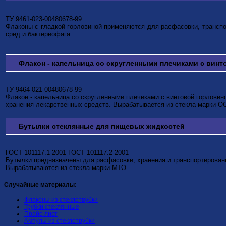
ТУ 9461-023-00480678-99
Флаконы с гладкой горловиной применяются для расфасовки, транспо
сред и бактериофага.
Флакон - капельница со скругленными плечиками с вин
ТУ 9464-021-00480678-99
Флакон - капельница со скругленными плечиками с винтовой горловин
хранения лекарственных средств. Вырабатывается из стекла марки О
Бутылки стеклянные для пищевых жидкостей
ГОСТ 101117.1-2001 ГОСТ 101117.2-2001
Бутылки предназначены для расфасовки, хранения и транспортирован
Вырабатываются из стекла марки МТО.
Случайные материалы:
Флаконы из стеклотрубки
Трубки стеклянные
Прайс-лист
Ампулы из стеклотрубки