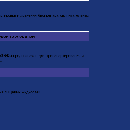
ртировки и хранения биопрепаратов, питательных
товой горловиной
ой ФКм предназначен для транспортирования и
С.
ия пищевых жидкостей.