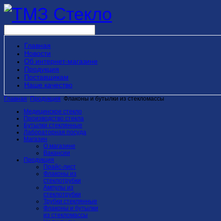
Главная
Новости
Об интернет-магазине
Продукция
Поставщикам
Наше качество
Главная
Продукция
Флаконы и бутылки из стекломассы
Медицинское стекло
Производство стекла
Бутылки стеклянные
Лабораторная посуда
Магазин
О магазине
Вакансии
Продукция
Прайс-лист
Флаконы из
стеклотрубки
Ампулы из
стеклотрубки
Трубки стеклянные
Флаконы и бутылки
из стекломассы