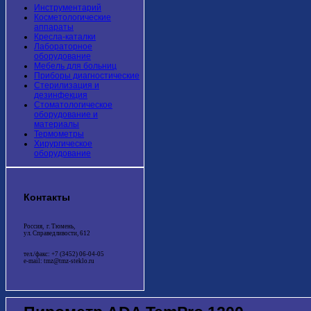
Инструментарий
Косметологические
аппараты
Кресла-каталки
Лабораторное
оборудование
Мебель для больниц
Приборы диагностические
Стерилизация и
дезинфекция
Стоматологическое
оборудование и
материалы
Термометры
Хирургическое
оборудование
Контакты
Россия, г. Тюмень,
ул. Справедливости, 612
тел./факс: +7 (3452) 06-04-05
e-mail: tmz@tmz-steklo.ru