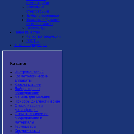
стеклотрубки
Ампулы из
стеклотрубки
Трубки стеклянные
Флаконы и бутылки
из стекломассы
Неликвиды
Наше качество
Качество продукции
ГОСТ-ы
Каталог продукции
Каталог
Инструментарий
Косметологические
аппараты
Кресла-каталки
Лабораторное
оборудование
Мебель для больниц
Приборы диагностические
Стерилизация и
дезинфекция
Стоматологическое
оборудование и
материалы
Термометры
Хирургическое