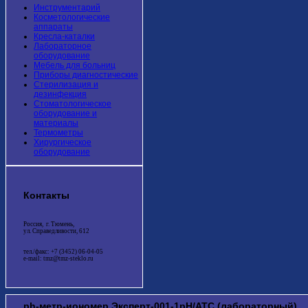
Инструментарий
Косметологические
аппараты
Кресла-каталки
Лабораторное
оборудование
Мебель для больниц
Приборы диагностические
Стерилизация и
дезинфекция
Стоматологическое
оборудование и
материалы
Термометры
Хирургическое
оборудование
Контакты
Россия, г. Тюмень,
ул. Справедливости, 612
тел./факс: +7 (3452) 06-04-05
e-mail: tmz@tmz-steklo.ru
ph-метр-иономер Эксперт-001-1рН/АТС (лабораторный)