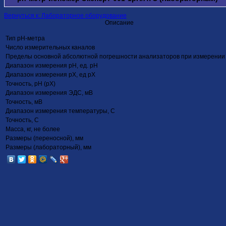
Вернуться к: Лабораторное оборудование
Описание
Тип рН-метра
Число измерительных каналов
Пределы основной абсолютной погрешности анализаторов при измерении р
Диапазон измерения рН, ед. рН
Диапазон измерения рХ, ед рХ
Точность, рН (рХ)
Диапазон измерения ЭДС, мВ
Точность, мВ
Диапазон измерения температуры, С
Точность, С
Масса, кг, не более
Размеры (переносной), мм
Размеры (лабораторный), мм