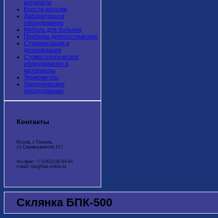
аппараты
Кресла-каталки
Лабораторное
оборудование
Мебель для больниц
Приборы диагностические
Стерилизация и
дезинфекция
Стоматологическое
оборудование и
материалы
Термометры
Хирургическое
оборудование
Контакты
Россия, г. Тюмень,
ул. Справедливости, 612
тел./факс: +7 (3452) 06-04-05
e-mail: tmz@tmz-steklo.ru
Склянка БПК-500