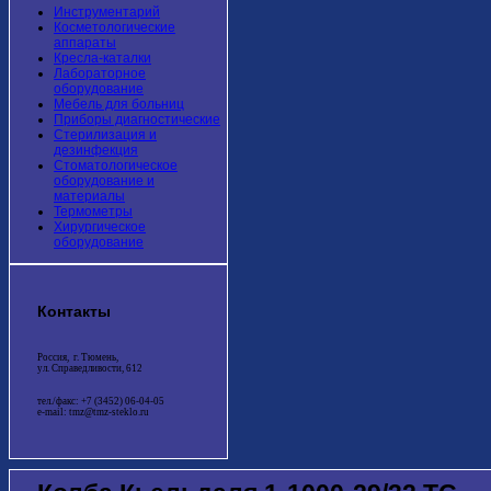
Инструментарий
Косметологические
аппараты
Кресла-каталки
Лабораторное
оборудование
Мебель для больниц
Приборы диагностические
Стерилизация и
дезинфекция
Стоматологическое
оборудование и
материалы
Термометры
Хирургическое
оборудование
Контакты
Россия, г. Тюмень,
ул. Справедливости, 612
тел./факс: +7 (3452) 06-04-05
e-mail: tmz@tmz-steklo.ru