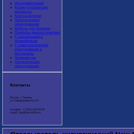
Инструментарий
Косметологические
аппараты
Кресла-каталки
Лабораторное
оборудование
Мебель для больниц
Приборы диагностические
Стерилизация и
дезинфекция
Стоматологическое
оборудование и
материалы
Термометры
Хирургическое
оборудование
Контакты
Россия, г. Тюмень,
ул. Справедливости, 612
тел./факс: +7 (3452) 06-04-05
e-mail: tmz@tmz-steklo.ru