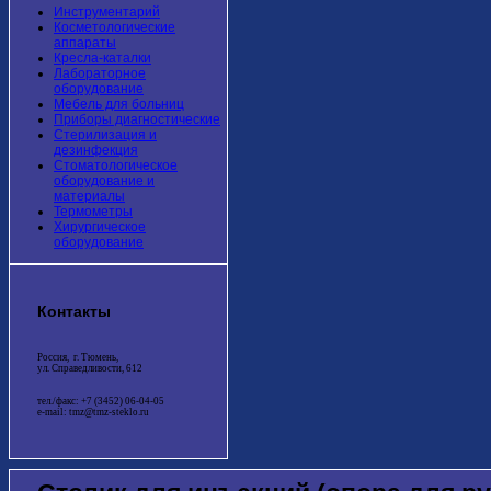
Инструментарий
Косметологические
аппараты
Кресла-каталки
Лабораторное
оборудование
Мебель для больниц
Приборы диагностические
Стерилизация и
дезинфекция
Стоматологическое
оборудование и
материалы
Термометры
Хирургическое
оборудование
Контакты
Россия, г. Тюмень,
ул. Справедливости, 612
тел./факс: +7 (3452) 06-04-05
e-mail: tmz@tmz-steklo.ru