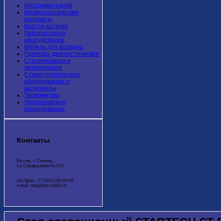
Инструментарий
Косметологические
аппараты
Кресла-каталки
Лабораторное
оборудование
Мебель для больниц
Приборы диагностические
Стерилизация и
дезинфекция
Стоматологическое
оборудование и
материалы
Термометры
Хирургическое
оборудование
Контакты
Россия, г. Тюмень,
ул. Справедливости, 612
тел./факс: +7 (3452) 06-04-05
e-mail: tmz@tmz-steklo.ru