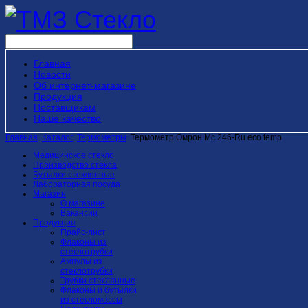
Главная
Новости
Об интернет-магазине
Продукция
Поставщикам
Наше качество
Главная
Каталог
Термометры
Термометр Омрон Мс 246-Ru eco temp
Медицинское стекло
Производство стекла
Бутылки стеклянные
Лабораторная посуда
Магазин
О магазине
Вакансии
Продукция
Прайс-лист
Флаконы из
стеклотрубки
Ампулы из
стеклотрубки
Трубки стеклянные
Флаконы и бутылки
из стекломассы