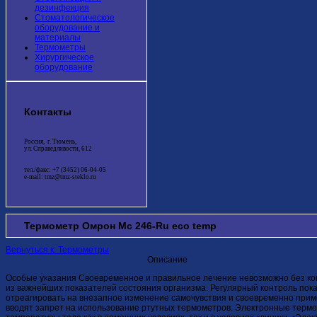
дезинфекция
Стоматологическое
оборудование и
материалы
Термометры
Хирургическое
оборудование
Контакты
Россия, г. Тюмень,
ул. Справедливости, 612
тел./факс: +7 (3452) 06-04-05
e-mail: tmz@tmz-steklo.ru
Термометр Омрон Мс 246-Ru eco temp
Вернуться к: Термометры
Описание
Особые указания Своевременное и правильное лечение невозможно без кон
из важнейших показателей состояния организма. Регулярный контроль по
отреагировать на внезапное изменение самочувствия и своевременно при
вводят запрет на использование ртутных термометров. Электронные тер