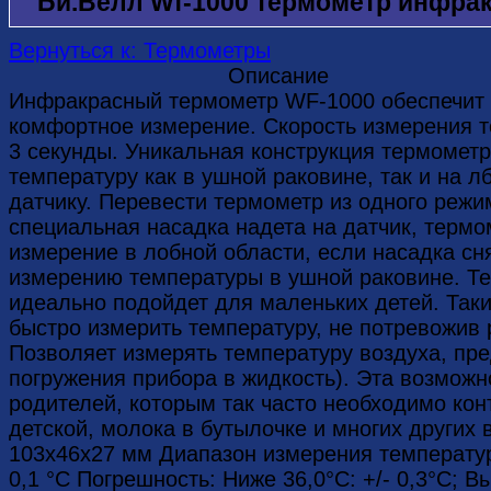
Би.Велл Wf-1000 термометр инфра
Вернуться к: Термометры
Описание
Инфракрасный термометр WF-1000 обеспечит 
комфортное измерение. Скорость измерения т
3 секунды. Уникальная конструкция термомет
температуру как в ушной раковине, так и на л
датчику. Перевести термометр из одного режим
специальная насадка надета на датчик, термо
измерение в лобной области, если насадка сня
измерению температуры в ушной раковине. Т
идеально подойдет для маленьких детей. Та
быстро измерить температуру, не потревожив 
Позволяет измерять температуру воздуха, пре
погружения прибора в жидкость). Эта возмож
родителей, которым так часто необходимо кон
детской, молока в бутылочке и многих других
103х46х27 мм Диапазон измерения температур
0,1 °С Погрешность: Ниже 36,0°C: +/- 0,3°C; Вы