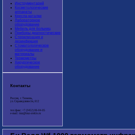
Инструментарий
Косметологические
аппараты
Кресла-каталки
Лабораторное
оборудование
Мебель для больниц
Приборы диагностические
Стерилизация и
дезинфекция
Стоматологическое
оборудование и
материалы
Термометры
Хирургическое
оборудование
Контакты
Россия, г. Тюмень,
ул. Справедливости, 612
тел./факс: +7 (3452) 06-04-05
e-mail: tmz@tmz-steklo.ru