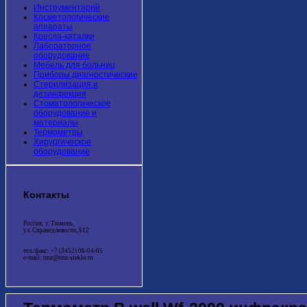
Инструментарий
Косметологические
аппараты
Кресла-каталки
Лабораторное
оборудование
Мебель для больниц
Приборы диагностические
Стерилизация и
дезинфекция
Стоматологическое
оборудование и
материалы
Термометры
Хирургическое
оборудование
Контакты
Россия, г. Тюмень,
ул. Справедливости, 612
тел./факс: +7 (3452) 06-04-05
e-mail: tmz@tmz-steklo.ru