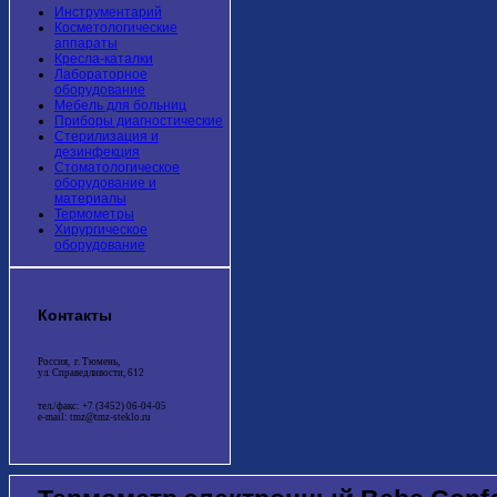
Инструментарий
Косметологические
аппараты
Кресла-каталки
Лабораторное
оборудование
Мебель для больниц
Приборы диагностические
Стерилизация и
дезинфекция
Стоматологическое
оборудование и
материалы
Термометры
Хирургическое
оборудование
Контакты
Россия, г. Тюмень,
ул. Справедливости, 612
тел./факс: +7 (3452) 06-04-05
e-mail: tmz@tmz-steklo.ru