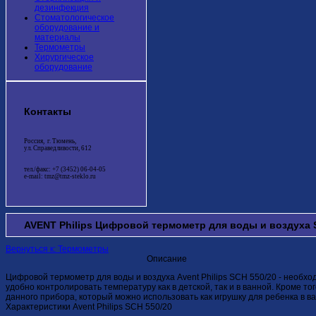
дезинфекция
Стоматологическое
оборудование и
материалы
Термометры
Хирургическое
оборудование
Контакты
Россия, г. Тюмень,
ул. Справедливости, 612
тел./факс: +7 (3452) 06-04-05
e-mail: tmz@tmz-steklo.ru
AVENT Philips Цифровой термометр для воды и воздуха 
Вернуться к: Термометры
Описание
Цифровой термометр для воды и воздуха Avent Philips SCH 550/20 - необхо
удобно контролировать температуру как в детской, так и в ванной. Кроме т
данного прибора, который можно использовать как игрушку для ребенка в в
Характеристики Avent Philips SCH 550/20