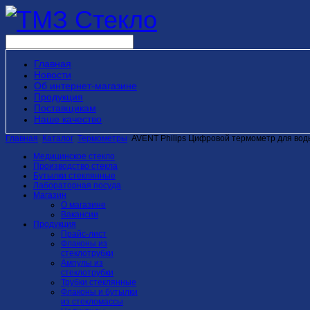
Главная
Новости
Об интернет-магазине
Продукция
Поставщикам
Наше качество
Главная
Каталог
Термометры
AVENT Philips Цифровой термометр для вод
Медицинское стекло
Производство стекла
Бутылки стеклянные
Лабораторная посуда
Магазин
О магазине
Вакансии
Продукция
Прайс-лист
Флаконы из
стеклотрубки
Ампулы из
стеклотрубки
Трубки стеклянные
Флаконы и бутылки
из стекломассы