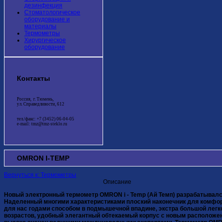
дезинфекция
Стоматологическое
оборудование и
материалы
Термометры
Хирургическое
оборудование
Контакты
Россия, г. Тюмень,
ул. Справедливости, 612
тел./факс: +7 (3452) 06-04-05
e-mail: tmz@tmz-steklo.ru
OMRON I-TEMP
Вернуться к: Термометры
Описание
Новый электронный термометр OMRON i - Temp (Ай Темп) разрабатывалс
Наделенный многими характеристиками плоский наконечник для комфо
для нас годами способом в подмышечной впадине, экстра большой лег
возрастов, удобный элегантный обтекаемый корпус с новым расположе