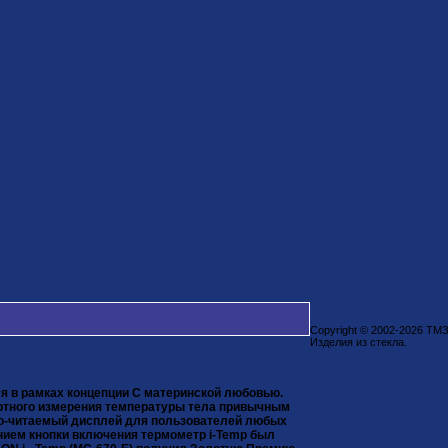
Copyright © 2002-2026 ТМ
Изделия из стекла.
я в рамках концепции С материнской любовью.
ртного измерения температуры тела привычным
ко-читаемый дисплей для пользователей любых
нием кнопки включения термометр i-Temp был