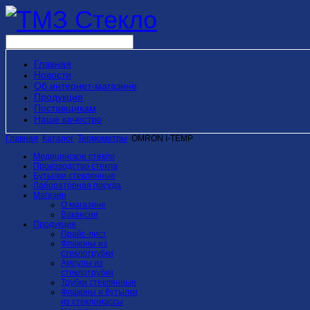
Главная
Новости
Об интернет-магазине
Продукция
Поставщикам
Наше качество
Главная
Каталог
Термометры
OMRON I-TEMP
Медицинское стекло
Производство стекла
Бутылки стеклянные
Лабораторная посуда
Магазин
О магазине
Вакансии
Продукция
Прайс-лист
Флаконы из
стеклотрубки
Ампулы из
стеклотрубки
Трубки стеклянные
Флаконы и бутылки
из стекломассы