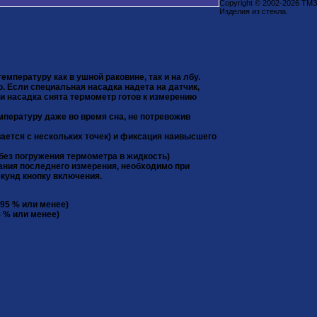
Copyright © 2002-2026 ТМ
Изделия из стекла.
емпературу как в ушной раковине, так и на лбу.
. Если специальная насадка надета на датчик,
и насадка снята термометр готов к измерению
пературу даже во время сна, не потревожив
ется с нескольких точек) и фиксация наивысшего
(без погружения термометра в жидкость)
зания последнего измерения, необходимо при
кунд кнопку включения.
 95 % или менее)
5 % или менее)