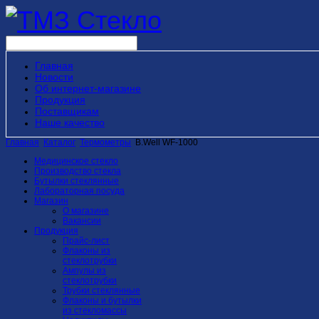
Главная
Новости
Об интернет-магазине
Продукция
Поставщикам
Наше качество
Главная
Каталог
Термометры
B.Well WF-1000
Медицинское стекло
Производство стекла
Бутылки стеклянные
Лабораторная посуда
Магазин
О магазине
Вакансии
Продукция
Прайс-лист
Флаконы из
стеклотрубки
Ампулы из
стеклотрубки
Трубки стеклянные
Флаконы и бутылки
из стекломассы