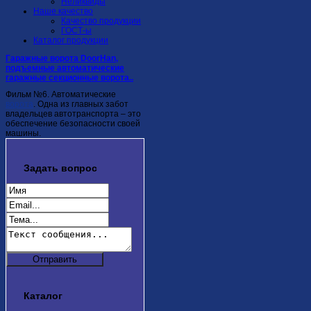
Неликвиды
Наше качество
Качество продукции
ГОСТ-ы
Каталог продукции
Гаражные ворота DoorHan,
подъемные автоматические
гаражные секционные ворота..
Фильм №6. Автоматические
ворота
. Одна из главных забот
владельцев автотранспорта – это
обеспечение безопасности своей
машины.
Задать
вопрос
Каталог