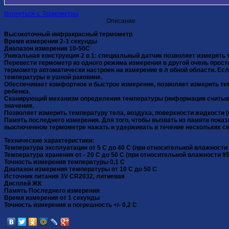
Вернуться к: Термометры
Описание
Высокоточный инфракрасный термометр
Время измерения 2-3 секунды
Диапазон измерения 10-50С
Уникальная конструкция 2 в 1: специальный датчик позволяет измерять т
Перевести термометр из одного режима измерения в другой очень просто
термометр автоматически настроен на измерение в л обной области. Есл
температуры в ушной раковине.
Обеспечивает комфортное и быстрое измерение, позволяет измерить тем
ребенка.
Сканирующий механизм определения температуры (информация считыва
значения.
Позволяет измерить температуру тела, воздуха, поверхности жидкости 
Память последнего измерения. Для того, чтобы вызвать из памяти пока
выключенном термометре нажать и удерживать в течение нескольких се
Технические характеристики:
Температура эксплуатации от 5 C до 40 C (при относительной влажности
Температура хранения от - 20 C до 50 C (при относительной влажности 9
Точность измерения температуры 0,1 C
Диапазон измерения температуры от 10 C до 50 C
Источник питания 3V CR2032, литиевая
Дисплей ЖК
Память Последнего измерения
Время измерения от 1 секунды
Точность измерения и погрешность +/- 0,2 C