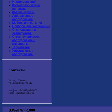
Инструментарий
Косметологические
аппараты
Кресла-каталки
Лабораторное
оборудование
Мебель для больниц
Приборы диагностические
Стерилизация и
дезинфекция
Стоматологическое
оборудование и
материалы
Термометры
Хирургическое
оборудование
Контакты
Россия, г. Тюмень,
ул. Справедливости, 612
тел./факс: +7 (3452) 06-04-05
e-mail: tmz@tmz-steklo.ru
B.Well WF-1000