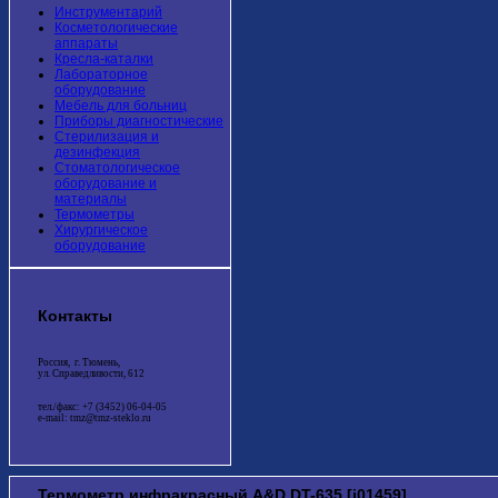
Инструментарий
Косметологические
аппараты
Кресла-каталки
Лабораторное
оборудование
Мебель для больниц
Приборы диагностические
Стерилизация и
дезинфекция
Стоматологическое
оборудование и
материалы
Термометры
Хирургическое
оборудование
Контакты
Россия, г. Тюмень,
ул. Справедливости, 612
тел./факс: +7 (3452) 06-04-05
e-mail: tmz@tmz-steklo.ru
Термометр инфракрасный A&D DT-635 [i01459]