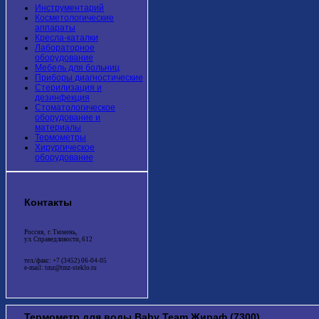
Инструментарий
Косметологические
аппараты
Кресла-каталки
Лабораторное
оборудование
Мебель для больниц
Приборы диагностические
Стерилизация и
дезинфекция
Стоматологическое
оборудование и
материалы
Термометры
Хирургическое
оборудование
Контакты
Россия, г. Тюмень,
ул. Справедливости, 612
тел./факс: +7 (3452) 06-04-05
e-mail: tmz@tmz-steklo.ru
Термометр для воды Baby Team Жираф (7300)