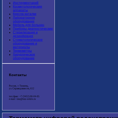
Инструментарий
Косметологические
аппараты
Кресла-каталки
Лабораторное
оборудование
Мебель для больниц
Приборы диагностические
Стерилизация и
дезинфекция
Стоматологическое
оборудование и
материалы
Термометры
Хирургическое
оборудование
Контакты
Россия, г. Тюмень,
ул. Справедливости, 612
тел./факс: +7 (3452) 06-04-05
e-mail: tmz@tmz-steklo.ru