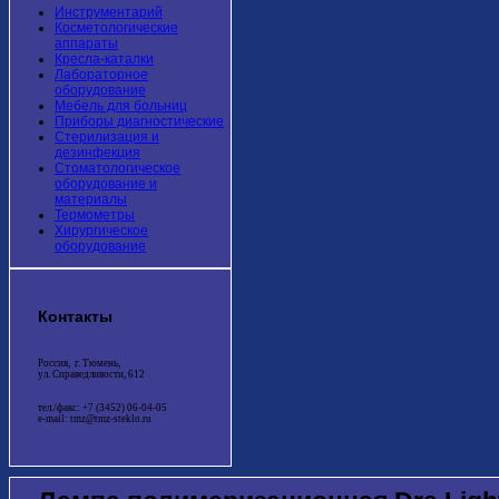
Инструментарий
Косметологические
аппараты
Кресла-каталки
Лабораторное
оборудование
Мебель для больниц
Приборы диагностические
Стерилизация и
дезинфекция
Стоматологическое
оборудование и
материалы
Термометры
Хирургическое
оборудование
Контакты
Россия, г. Тюмень,
ул. Справедливости, 612
тел./факс: +7 (3452) 06-04-05
e-mail: tmz@tmz-steklo.ru