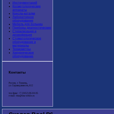
Инструментарий
Косметологические
аппараты
Кресла-каталки
Лабораторное
оборудование
Мебель для больниц
Приборы диагностические
Стерилизация и
дезинфекция
Стоматологическое
оборудование и
материалы
Термометры
Хирургическое
оборудование
Контакты
Россия, г. Тюмень,
ул. Справедливости, 612
тел./факс: +7 (3452) 06-04-05
e-mail: tmz@tmz-steklo.ru