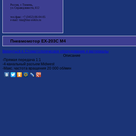
Россия, г. Тюмень,
ул. Справедливости, 612
тел./факс: +7 (3452) 06-04-05
e-mail: tmz@tmz-steklo.ru
Пневмомотор EX-203C M4
Вернуться к: Стоматологическое оборудование и материалы
Описание
-Прямая передача 1:1
-4-канальный разъем Midwest
-Макс. частота вращения 20 000 об/мин