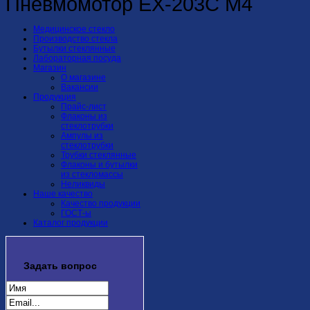
Пневмомотор EX-203C M4
Медицинское стекло
Производство стекла
Бутылки стеклянные
Лабораторная посуда
Магазин
О магазине
Вакансии
Продукция
Прайс-лист
Флаконы из
стеклотрубки
Ампулы из
стеклотрубки
Трубки стеклянные
Флаконы и бутылки
из стекломассы
Неликвиды
Наше качество
Качество продукции
ГОСТ-ы
Каталог продукции
Задать
вопрос