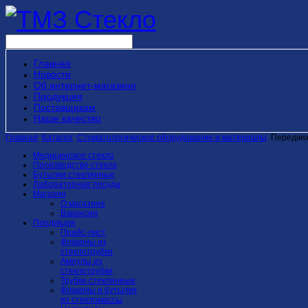
Главная
Новости
Об интернет-магазине
Продукция
Поставщикам
Наше качество
Главная
Каталог
Стоматологическое оборудование и материалы
Передвиж
Медицинское стекло
Производство стекла
Бутылки стеклянные
Лабораторная посуда
Магазин
О магазине
Вакансии
Продукция
Прайс-лист
Флаконы из
стеклотрубки
Ампулы из
стеклотрубки
Трубки стеклянные
Флаконы и бутылки
из стекломассы