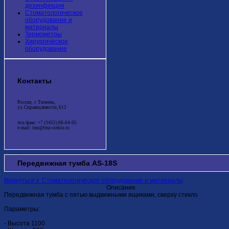
дезинфекция
Стоматологическое
оборудование и
материалы
Термометры
Хирургическое
оборудование
Контакты
Россия, г. Тюмень,
ул. Справедливости, 612
тел./факс: +7 (3452) 06-04-05
e-mail: tmz@tmz-steklo.ru
Передвижная тумба AS-18S
Вернуться к: Стоматологическое оборудование и материалы
Описание
Передвижная тумба с пятью выдвижными ящиками, сверху стекло
Параметры:
- Высота 1100