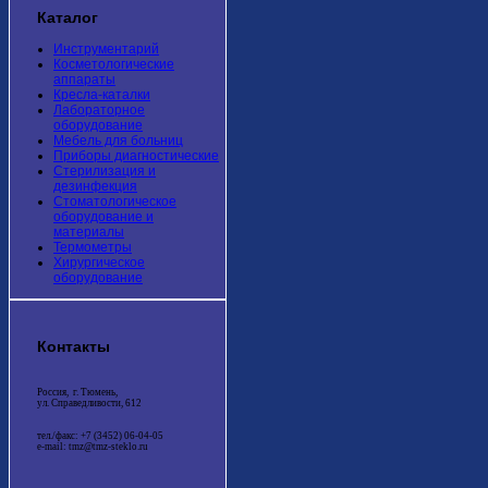
Каталог
Инструментарий
Косметологические
аппараты
Кресла-каталки
Лабораторное
оборудование
Мебель для больниц
Приборы диагностические
Стерилизация и
дезинфекция
Стоматологическое
оборудование и
материалы
Термометры
Хирургическое
оборудование
Контакты
Россия, г. Тюмень,
ул. Справедливости, 612
тел./факс: +7 (3452) 06-04-05
e-mail: tmz@tmz-steklo.ru