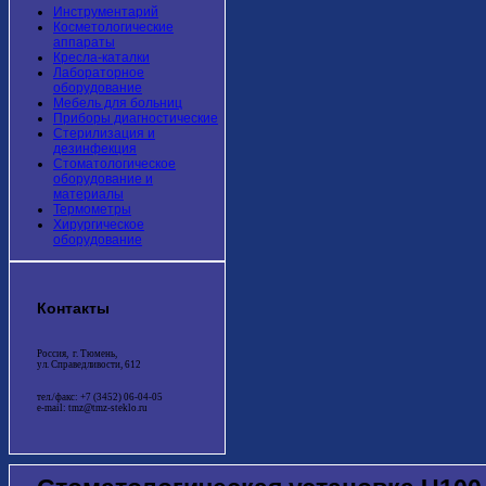
Инструментарий
Косметологические
аппараты
Кресла-каталки
Лабораторное
оборудование
Мебель для больниц
Приборы диагностические
Стерилизация и
дезинфекция
Стоматологическое
оборудование и
материалы
Термометры
Хирургическое
оборудование
Контакты
Россия, г. Тюмень,
ул. Справедливости, 612
тел./факс: +7 (3452) 06-04-05
e-mail: tmz@tmz-steklo.ru