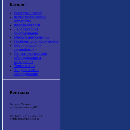
Каталог
Инструментарий
Косметологические
аппараты
Кресла-каталки
Лабораторное
оборудование
Мебель для больниц
Приборы диагностические
Стерилизация и
дезинфекция
Стоматологическое
оборудование и
материалы
Термометры
Хирургическое
оборудование
Контакты
Россия, г. Тюмень,
ул. Справедливости, 612
тел./факс: +7 (3452) 06-04-05
e-mail: tmz@tmz-steklo.ru