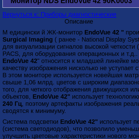
Монитор NDS EndoVue 42 90K0003
Вернуться к: Приборы диагностические
Описание
М едицински й ЖК-монитор
EndoVue 42 "
прои
Surgical Imaging
( ранее - National Display S
для визуализации сигналов высокой четкости (
PACS, для оборудования операционных и т.д..
EndoVue 42
" относится к младшей линейке мо
качеству изображения нисколько не уступает
В этом мониторе используется новейшая мат
свыше 1,06 млрд. цветов с широким диапазон
того, для четкого отображения движущихся и
объектов,
EndoVue
42"
использует технологию
240 Гц
, поэтому артефакты изображения реал
сводятся к минимуму.
Система подсветки
EndoVue 42"
использует п
(система светодиодов), что позволило уменьш
улучшить цветовые характеристики нового мон