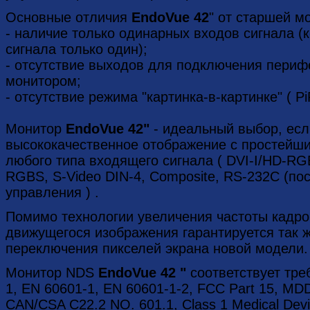
Основные отличия
EndoVue 42
" от старшей м
- наличие только одинарных входов сигнала (
сигнала только один);
- отсутствие выходов для подключения периф
монитором;
- отсутствие режима "картинка-в-картинке" ( Pi
Монитор
EndoVue 42"
- идеальный выбор, есл
высококачественное отображение с простейш
любого типа входящего сигнала ( DVI-I/HD-R
RGBS, S-Video DIN-4, Composite, RS-232C (п
управления ) .
Помимо технологии увеличения частоты кадро
движущегося изображения гарантируется так 
переключения пикселей экрана новой модели.
Монитор NDS
EndoVue 42 "
соответствует тре
1, EN 60601-1, EN 60601-1-2, FCC Part 15, MD
CAN/CSA C22.2 NO. 601.1, Class 1 Medical Dev