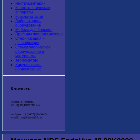
Инструментарий
Косметологические
аппараты
Кресла-каталки
Лабораторное
оборудование
Мебель для больниц
Приборы диагностические
Стерилизация и
дезинфекция
Стоматологическое
оборудование и
материалы
Термометры
Хирургическое
оборудование
Контакты
Россия, г. Тюмень,
ул. Справедливости, 612
тел./факс: +7 (3452) 06-04-05
e-mail: tmz@tmz-steklo.ru