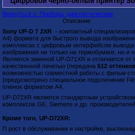
Цифровой черно-белый принтер S
Вернуться к: Приборы диагностические
Описание
Sony UP-D 7 2XR
- компактный специализиров
A4) формата для быстрого вывода изображени
комплексах с цифровым интерфейсом вывода н
изображения не только на термобумаге, но и н
Является заменой UP-D71XR и отличается от
качественной печатью (передача
512 оттенко
возможностью совместной работы с фильм-с
(предусмотрено специальное подключение Film
пленок форматом A4.
UP-D72XR является стандартным устройством
комплексов GE, Siemens и др. производителей
Кроме того,
UP-D72XR:
П рост в обслуживании и настройке, высокона