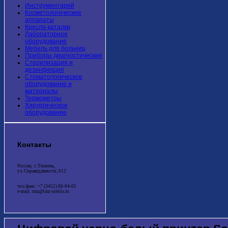
Инструментарий
Косметологические
аппараты
Кресла-каталки
Лабораторное
оборудование
Мебель для больниц
Приборы диагностические
Стерилизация и
дезинфекция
Стоматологическое
оборудование и
материалы
Термометры
Хирургическое
оборудование
Контакты
Россия, г. Тюмень,
ул. Справедливости, 612
тел./факс: +7 (3452) 06-04-05
e-mail: tmz@tmz-steklo.ru