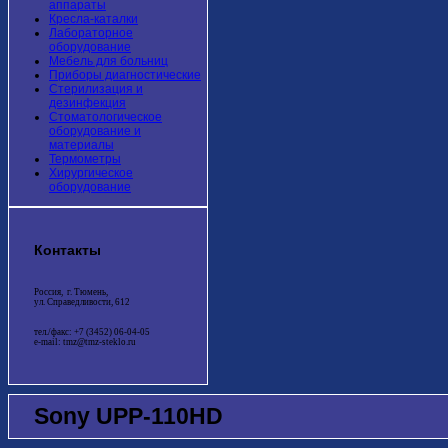
аппараты
Кресла-каталки
Лабораторное
оборудование
Мебель для больниц
Приборы диагностические
Стерилизация и
дезинфекция
Стоматологическое
оборудование и
материалы
Термометры
Хирургическое
оборудование
Контакты
Россия, г. Тюмень,
ул. Справедливости, 612
тел./факс: +7 (3452) 06-04-05
e-mail: tmz@tmz-steklo.ru
Sony UPP-110HD