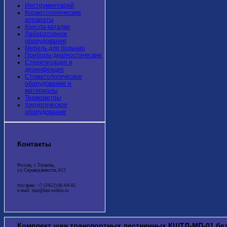
Инструментарий
Косметологические
аппараты
Кресла-каталки
Лабораторное
оборудование
Мебель для больниц
Приборы диагностические
Стерилизация и
дезинфекция
Стоматологическое
оборудование и
материалы
Термометры
Хирургическое
оборудование
Контакты
Россия, г. Тюмень,
ул. Справедливости, 612
тел./факс: +7 (3452) 06-04-05
e-mail: tmz@tmz-steklo.ru
Комплект шин транспортных лестничных КШТЛ-МП-01 без 