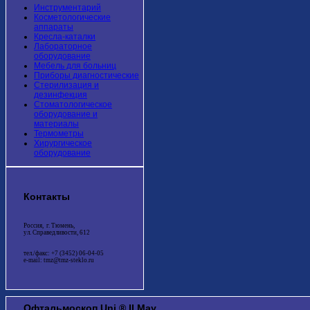
Инструментарий
Косметологические
аппараты
Кресла-каталки
Лабораторное
оборудование
Мебель для больниц
Приборы диагностические
Стерилизация и
дезинфекция
Стоматологическое
оборудование и
материалы
Термометры
Хирургическое
оборудование
Контакты
Россия, г. Тюмень,
ул. Справедливости, 612
тел./факс: +7 (3452) 06-04-05
e-mail: tmz@tmz-steklo.ru
Офтальмоскоп Uni ® II May