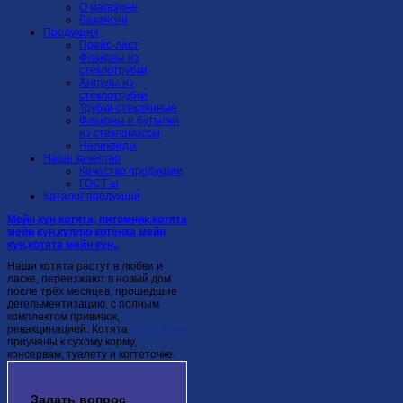
О магазине
Вакансии
Продукция
Прайс-лист
Флаконы из
стеклотрубки
Ампулы из
стеклотрубки
Трубки стеклянные
Флаконы и бутылки
из стекломассы
Неликвиды
Наше качество
Качество продукции
ГОСТ-ы
Каталог продукции
Мейн кун котята, питомник,котята
мейн кун,куплю котенка мейн
кун,котята мейн кун..
Наши котята растут в любви и
ласке, переезжают в новый дом
после трёх месяцев, прошедшие
дегельментизацию, с полным
комплектом прививок,
ревакцинацией. Котята
Мейн Куны
приучены к сухому корму,
консервам, туалету и когтеточке.
Задать
вопрос