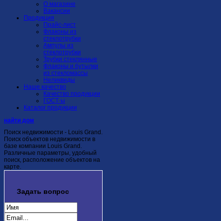
О магазине
Вакансии
Продукция
Прайс-лист
Флаконы из
стеклотрубки
Ампулы из
стеклотрубки
Трубки стеклянные
Флаконы и бутылки
из стекломассы
Неликвиды
Наше качество
Качество продукции
ГОСТ-ы
Каталог продукции
найти дом
Поиск недвижимости - Louis Grand.
Поиск объектов недвижимости в
базе компании Louis Grand.
Различные параметры, удобный
поиск, расположение объектов на
карте.
Задать
вопрос