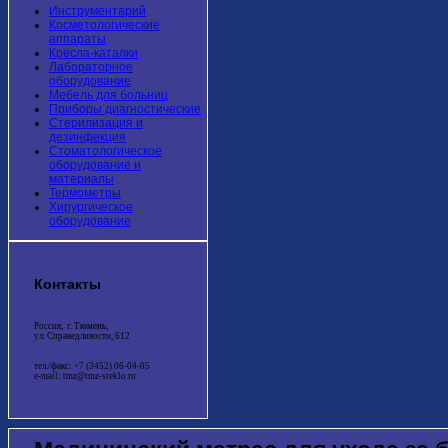
Инструментарий
Косметологические
аппараты
Кресла-каталки
Лабораторное
оборудование
Мебель для больниц
Приборы диагностические
Стерилизация и
дезинфекция
Стоматологическое
оборудование и
материалы
Термометры
Хирургическое
оборудование
Контакты
Россия, г. Тюмень,
ул. Справедливости, 612
тел./факс: +7 (3452) 06-04-05
e-mail: tmz@tmz-steklo.ru