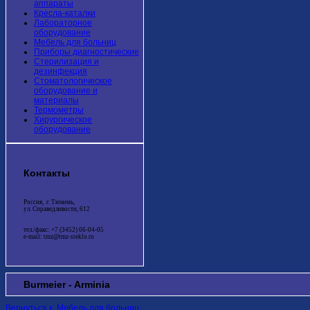
аппараты
Кресла-каталки
Лабораторное
оборудование
Мебель для больниц
Приборы диагностические
Стерилизация и
дезинфекция
Стоматологическое
оборудование и
материалы
Термометры
Хирургическое
оборудование
Контакты
Россия, г. Тюмень,
ул. Справедливости, 612
тел./факс: +7 (3452) 06-04-05
e-mail: tmz@tmz-steklo.ru
Burmeier - Arminia
Вернуться к: Мебель для больниц