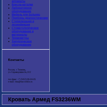
аппараты
Кресла-каталки
Лабораторное
оборудование
Мебель для больниц
Приборы диагностические
Стерилизация и
дезинфекция
Стоматологическое
оборудование и
материалы
Термометры
Хирургическое
оборудование
Контакты
Россия, г. Тюмень,
ул. Справедливости, 612
тел./факс: +7 (3452) 06-04-05
e-mail: tmz@tmz-steklo.ru
Кровать Армед FS3236WM