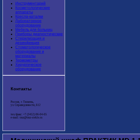
Инструментарий
Косметологические
аппараты
Кресла-каталки
Лабораторное
оборудование
Мебель для больниц
Приборы диагностические
Стерилизация и
дезинфекция
Стоматологическое
оборудование и
материалы
Термометры
Хирургическое
оборудование
Контакты
Россия, г. Тюмень,
ул. Справедливости, 612
тел./факс: +7 (3452) 06-04-05
e-mail: tmz@tmz-steklo.ru