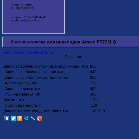
Россия, г. Тюмень,
ул. Справедливости, 612
тел./факс: +7 (3452) 06-04-05
e-mail: tmz@tmz-steklo.ru
Кресло-коляска для инвалидов Armed FS722LQ
Вернуться к: Кресла-каталки
Описание
Длина в рабочем состоянии, (с подножками )мм
850
Ширина в рабочем состоянии, мм
640
Ширина в сложенном состоянии, мм
350
Высота кресла, мм
720
Ширина сиденья, мм
400
Глубина сиденья, мм
360
Вес нетто, кг
12,1
Грузоподъемность, кг
110
Диаметр колес передних/задних, мм
100/600