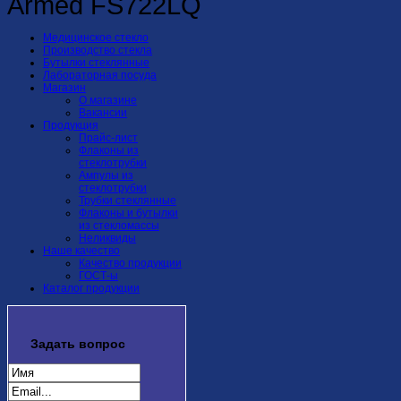
Armed FS722LQ
Медицинское стекло
Производство стекла
Бутылки стеклянные
Лабораторная посуда
Магазин
О магазине
Вакансии
Продукция
Прайс-лист
Флаконы из
стеклотрубки
Ампулы из
стеклотрубки
Трубки стеклянные
Флаконы и бутылки
из стекломассы
Неликвиды
Наше качество
Качество продукции
ГОСТ-ы
Каталог продукции
Задать
вопрос