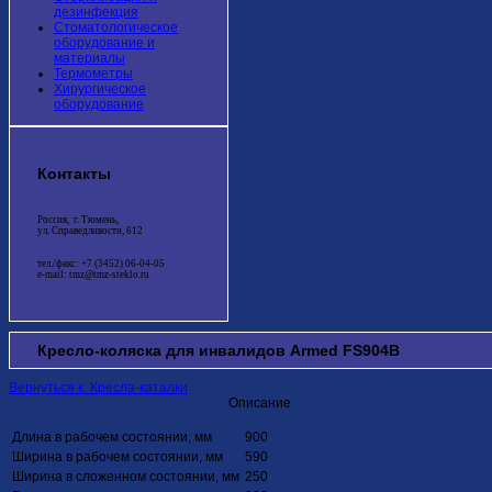
дезинфекция
Стоматологическое
оборудование и
материалы
Термометры
Хирургическое
оборудование
Контакты
Россия, г. Тюмень,
ул. Справедливости, 612
тел./факс: +7 (3452) 06-04-05
e-mail: tmz@tmz-steklo.ru
Кресло-коляска для инвалидов Armed FS904В
Вернуться к: Кресла-каталки
Описание
Длина в рабочем состоянии, мм
900
Ширина в рабочем состоянии, мм
590
Ширина в сложенном состоянии, мм
250