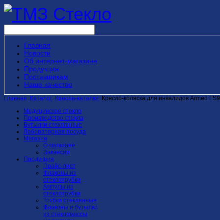
Главная
Новости
Об интернет-магазине
Продукция
Поставщикам
Наше качество
Главная
Каталог
Кресла-каталки
Кресло-коляска для инвалидов Armed FS
Медицинское стекло
Производство стекла
Бутылки стеклянные
Лабораторная посуда
Магазин
О магазине
Вакансии
Продукция
Прайс-лист
Флаконы из
стеклотрубки
Ампулы из
стеклотрубки
Трубки стеклянные
Флаконы и бутылки
из стекломассы