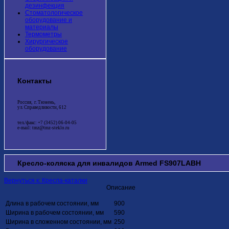
дезинфекция
Стоматологическое
оборудование и
материалы
Термометры
Хирургическое
оборудование
Контакты
Россия, г. Тюмень,
ул. Справедливости, 612
тел./факс: +7 (3452) 06-04-05
e-mail: tmz@tmz-steklo.ru
Кресло-коляска для инвалидов Armed FS907LAВH
Вернуться к: Кресла-каталки
Описание
Длина в рабочем состоянии, мм
900
Ширина в рабочем состоянии, мм
590
Ширина в сложенном состоянии, мм
250