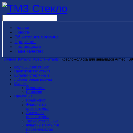
Главная
Новости
Об интернет-магазине
Продукция
Поставщикам
Наше качество
Главная
Каталог
Кресла-каталки
Кресло-коляска для инвалидов Armed F
Медицинское стекло
Производство стекла
Бутылки стеклянные
Лабораторная посуда
Магазин
О магазине
Вакансии
Продукция
Прайс-лист
Флаконы из
стеклотрубки
Ампулы из
стеклотрубки
Трубки стеклянные
Флаконы и бутылки
из стекломассы