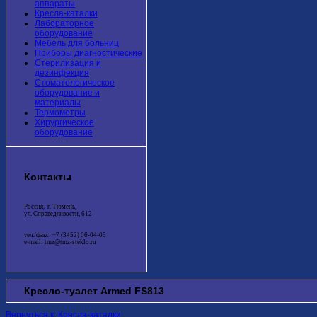
аппараты
Кресла-каталки
Лабораторное
оборудование
Мебель для больниц
Приборы диагностические
Стерилизация и
дезинфекция
Стоматологическое
оборудование и
материалы
Термометры
Хирургическое
оборудование
Контакты
Россия, г. Тюмень,
ул. Справедливости, 612
тел./факс: +7 (3452) 06-04-05
e-mail: tmz@tmz-steklo.ru
Кресло-туалет Armed FS813
Вернуться к: Кресла-каталки