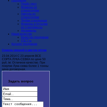
Продукция
Прайс-лист
Флаконы из
стеклотрубки
Ампулы из
стеклотрубки
Трубки стеклянные
Флаконы и бутылки
из стекломассы
Неликвиды
Наше качество
Качество продукции
ГОСТ-ы
Каталог продукции
Семена овощей и цветов оптом
23.04.2014 С 23 апреля ВСЕ
СОРТА ЛУКА-СЕВКА по цене 50
руб. /кг. Отличное качество. При
покупке Лука-севка более 1 тонны
цена договорная.
Задать
вопрос