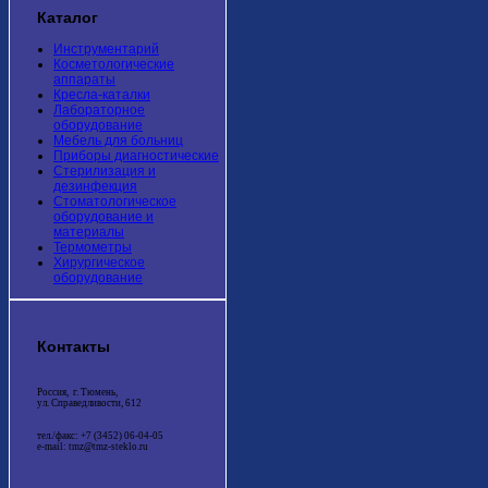
Каталог
Инструментарий
Косметологические
аппараты
Кресла-каталки
Лабораторное
оборудование
Мебель для больниц
Приборы диагностические
Стерилизация и
дезинфекция
Стоматологическое
оборудование и
материалы
Термометры
Хирургическое
оборудование
Контакты
Россия, г. Тюмень,
ул. Справедливости, 612
тел./факс: +7 (3452) 06-04-05
e-mail: tmz@tmz-steklo.ru