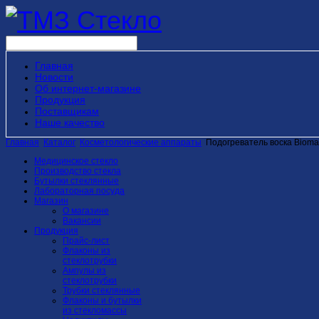
Главная
Новости
Об интернет-магазине
Продукция
Поставщикам
Наше качество
Главная
Каталог
Косметологические аппараты
Подогреватель воска Biomak
Медицинское стекло
Производство стекла
Бутылки стеклянные
Лабораторная посуда
Магазин
О магазине
Вакансии
Продукция
Прайс-лист
Флаконы из
стеклотрубки
Ампулы из
стеклотрубки
Трубки стеклянные
Флаконы и бутылки
из стекломассы