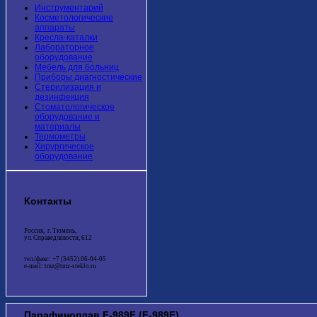
Инструментарий
Косметологические
аппараты
Кресла-каталки
Лабораторное
оборудование
Мебель для больниц
Приборы диагностические
Стерилизация и
дезинфекция
Стоматологическое
оборудование и
материалы
Термометры
Хирургическое
оборудование
Контакты
Россия, г. Тюмень,
ул. Справедливости, 612
тел./факс: +7 (3452) 06-04-05
e-mail: tmz@tmz-steklo.ru
Парафиноплав F-989F (F-989F)