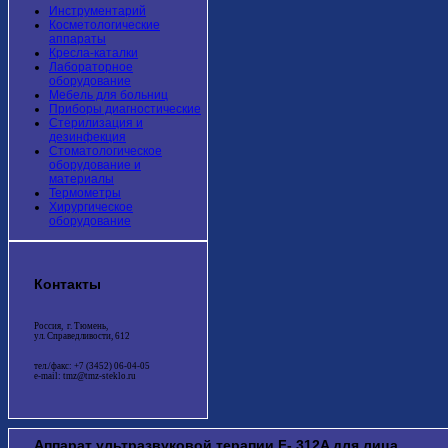
Инструментарий
Косметологические
аппараты
Кресла-каталки
Лабораторное
оборудование
Мебель для больниц
Приборы диагностические
Стерилизация и
дезинфекция
Стоматологическое
оборудование и
материалы
Термометры
Хирургическое
оборудование
Контакты
Россия, г. Тюмень,
ул. Справедливости, 612
тел./факс: +7 (3452) 06-04-05
e-mail: tmz@tmz-steklo.ru
Аппарат ультразвуковой терапии F- 312A для лица