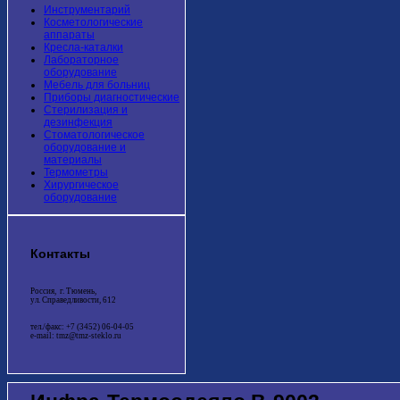
Инструментарий
Косметологические
аппараты
Кресла-каталки
Лабораторное
оборудование
Мебель для больниц
Приборы диагностические
Стерилизация и
дезинфекция
Стоматологическое
оборудование и
материалы
Термометры
Хирургическое
оборудование
Контакты
Россия, г. Тюмень,
ул. Справедливости, 612
тел./факс: +7 (3452) 06-04-05
e-mail: tmz@tmz-steklo.ru