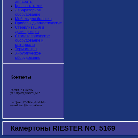
аппараты
Кресла-каталки
Лабораторное
оборудование
Мебель для больниц
Приборы диагностические
Стерилизация и
дезинфекция
Стоматологическое
оборудование и
материалы
Термометры
Хирургическое
оборудование
Контакты
Россия, г. Тюмень,
ул. Справедливости, 612
тел./факс: +7 (3452) 06-04-05
e-mail: tmz@tmz-steklo.ru
Камертоны RIESTER NO. 5169