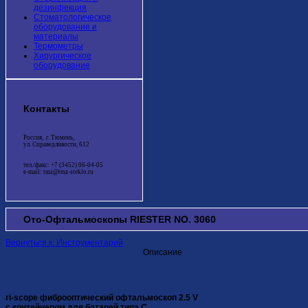
дезинфекция
Стоматологическое
оборудование и
материалы
Термометры
Хирургическое
оборудование
Контакты
Россия, г. Тюмень,
ул. Справедливости, 612
тел./факс: +7 (3452) 06-04-05
e-mail: tmz@tmz-steklo.ru
Ото-Офтальмоскопы RIESTER NO. 3060
Вернуться к: Инструментарий
Описание
ri-scope фиброоптический офтальмоскоп 2.5 V
с контейнером для батарей типа С.