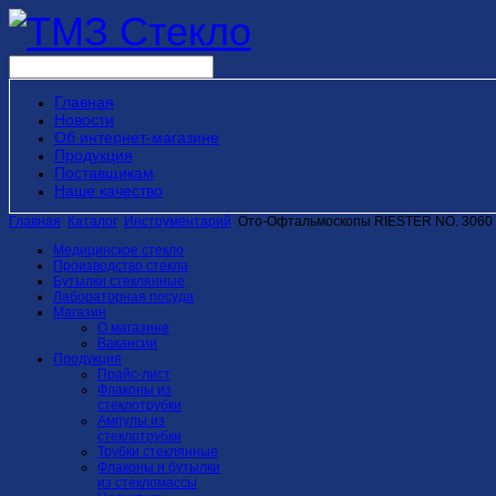
Главная
Новости
Об интернет-магазине
Продукция
Поставщикам
Наше качество
Главная
Каталог
Инструментарий
Ото-Офтальмоскопы RIESTER NO. 3060
Медицинское стекло
Производство стекла
Бутылки стеклянные
Лабораторная посуда
Магазин
О магазине
Вакансии
Продукция
Прайс-лист
Флаконы из
стеклотрубки
Ампулы из
стеклотрубки
Трубки стеклянные
Флаконы и бутылки
из стекломассы